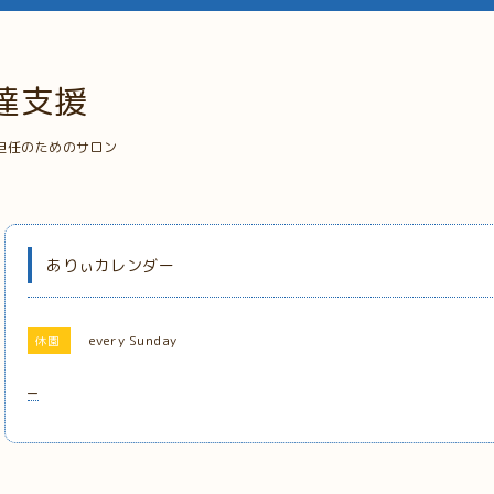
達支援
担任のためのサロン
ありぃカレンダー
every Sunday
休園
_