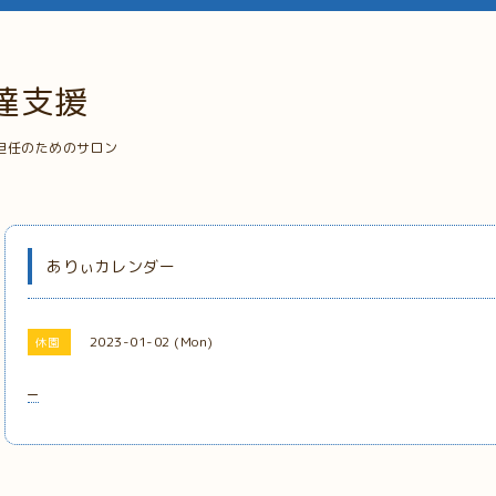
達支援
担任のためのサロン
ありぃカレンダー
2023-01-02 (Mon)
休園
_