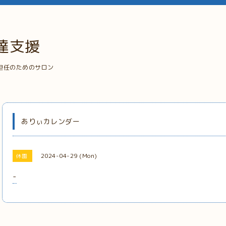
達支援
担任のためのサロン
ありぃカレンダー
2024-04-29 (Mon)
休園
-