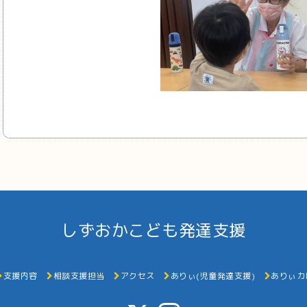
しずおかこども発達支援
支援内容
相談支援担当
アクセス
ありぃ(児童発達支援)
ありぃカ